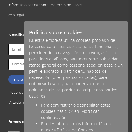
Informació bàsica sobre Protecció de Dades
Avís legal
Politica sobre cookies
Identificació
Nuestra empresa utiliza cookies propias y de
terceros para fines estrictamente funcionales,
permitiendo la navegación en la web, así como
para fines analíticos, para mostrarte publicidad
(tanto general como personalizada) en base a un
perfil elaborado a partir de tu hábitos de
navegación (p. ej. páginas visitadas), para
optimizar la web y para poder valorar las
opiniones de los productos adquiridos por los
Recordar password
usuarios.
Alta de nou client
Para administrar o deshabilitar estas
cookies haz click en 'Modificar
configuración'.
Formes de pagament acceptades
Puedes obtener más información en
nuestra Política de Cookies.