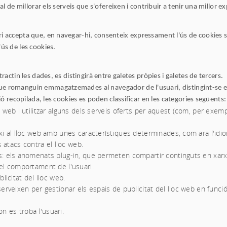
tal de millorar els serveis que s'ofereixen i contribuir a tenir una millor e
ri accepta que, en navegar-hi, consenteix expressament l'ús de cookies s
'ús de les cookies.
tractin les dades, es distingirà entre galetes pròpies i galetes de tercers.
que romanguin emmagatzemades al navegador de l'usuari, distingint-se ent
ció recopilada, les cookies es poden classificar en les categories següents:
 web i utilitzar alguns dels serveis oferts per aquest (com, per exem
xi al lloc web amb unes característiques determinades, com ara l'idi
 atacs contra el lloc web.
s: els anomenats plug-in, que permeten compartir continguts en xarx
el comportament de l'usuari.
licitat del lloc web.
erveixen per gestionar els espais de publicitat del lloc web en funció
on es troba l'usuari.