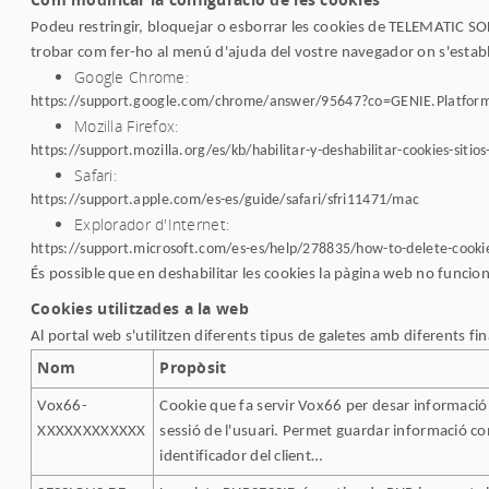
Podeu restringir, bloquejar o esborrar les cookies de TELEMATIC S
trobar com fer-ho al menú d'ajuda del vostre navegador on s'estable
Google Chrome:
https://support.google.com/chrome/answer/95647?co=GENIE.Platfo
Mozilla Firefox:
https://support.mozilla.org/es/kb/habilitar-y-deshabilitar-cookies-sitio
Safari:
https://support.apple.com/es-es/guide/safari/sfri11471/mac
Explorador d'Internet:
https://support.microsoft.com/es-es/help/278835/how-to-delete-cookie-
És possible que en deshabilitar les cookies la pàgina web no funcio
Cookies utilitzades a la web
Al portal web s'utilitzen diferents tipus de galetes amb diferents fi
Nom
Propòsit
Vox66-
Cookie que fa servir Vox66 per desar informació 
XXXXXXXXXXXX
sessió de l'usuari. Permet guardar informació 
identificador del client…