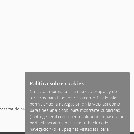
Politica sobre cookies
Nuestra empresa utiliza cookies propias y de
terceros para fines estrictamente funcionales,
permitiendo la navegación en la web, así como
tat de previ avís, aquesta Política de Cookies. L'usuari reconeix
para fines analíticos, para mostrarte publicidad
(tanto general como personalizada) en base a un
perfil elaborado a partir de tu hábitos de
navegación (p. ej. páginas visitadas), para