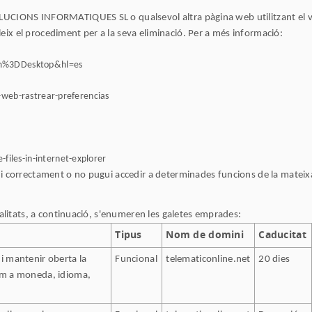
OLUCIONS INFORMATIQUES SL o qualsevol altra pàgina web utilitzant el v
ix el procediment per a la seva eliminació. Per a més informació:
rm%3DDesktop&hl=es
s-web-rastrear-preferencias
files-in-internet-explorer
ni correctament o no pugui accedir a determinades funcions de la mateix
nalitats, a continuació, s'enumeren les galetes emprades:
Tipus
Nom de domini
Caducitat
i mantenir oberta la
Funcional
telematiconline.net
20 dies
com a moneda, idioma,