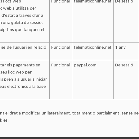
s llocs web
Funcional
telematiconline.net
De sessió
 web s'utilitza per
s d'estat a través d'una
 una galeta de sessió.
ip fins que tanqueu el
s de l'usuari en relació
Funcional
telematiconline.net
1 any
itar els pagaments en
Funcional
paypal.com
De sessió
 seu lloc web per
ls pren als usuaris iniciar
eus electrònics a la base
ret a modificar unilateralment, totalment o parcialment, sense necessi
kies.