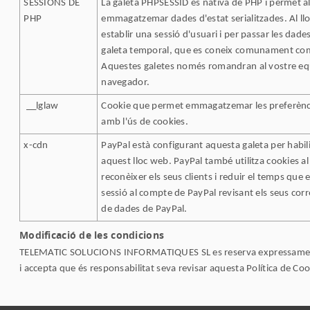
SESSIONS DE
La galeta PHPSESSID és nativa de PHP i permet al
PHP
emmagatzemar dades d'estat serialitzades. Al lloc
establir una sessió d'usuari i per passar les dade
galeta temporal, que es coneix comunament com
Aquestes galetes només romandran al vostre equ
navegador.
__lglaw
Cookie que permet emmagatzemar les preferèncie
amb l'ús de cookies.
x-cdn
PayPal està configurant aquesta galeta per habil
aquest lloc web. PayPal també utilitza cookies al
reconèixer els seus clients i reduir el temps que e
sessió al compte de PayPal revisant els seus corr
de dades de PayPal.
Modificació de les condicions
TELEMATIC SOLUCIONS INFORMATIQUES SL es reserva expressament el d
i accepta que és responsabilitat seva revisar aquesta Política de Coo