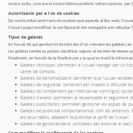
vostra visita, com ara el vostre idioma preferit i altres opcions, per 
Autorització per a l'ús de cookies
De conformitat amb l'avís de cookies que apareix al lloc web, l'usua
l'usuari pugui modificar la configuració del navegador per rebutjar l
Tipus de galetes
En funció de qui gestioni el domini des d'on s'envien les galetes i es 
Les galetes també es poden classificar segons el termini de temps 
Finalment, en funció de la finalitat per a la qual es tracti la informa
Galetes tècniques: permeten a l'usuari navegar per un lloc
carret de compra).
Galetes de personalització: permeten que l'usuari accedei
Galetes de seguretat: serveixen per impedir o dificultar els
Galetes de complement per intercanviar continguts social
Galetes d'anàlisi: permeten al responsable el seguiment d
Galetes publicitàries: permeten gestionar els espais de pub
Galetes de publicitat comportamental: com les anteriors, s
els seus hàbits, adaptant la publicitat al perfil de l'usuari.
Galetes de geolocalització: utilitzades per esbrinar el país 
Com modificar la configuració de les cookies