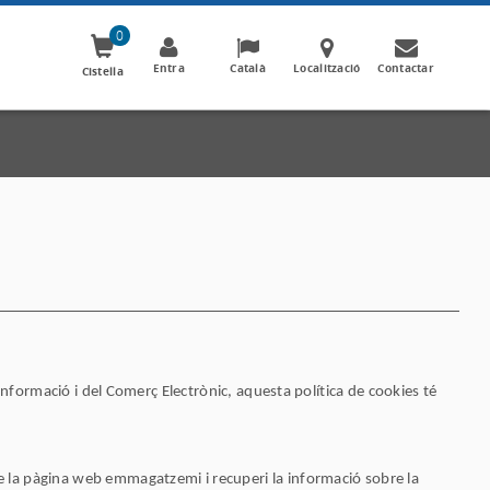
0
Entra
Català
Localització
Contactar
Cistella
 Informació i del Comerç Electrònic, aquesta política de cookies té
ue la pàgina web emmagatzemi i recuperi la informació sobre la