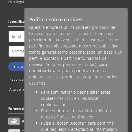
Avís legal
Politica sobre cookies
Identificació
Nuestra empresa utiliza cookies propias y de
terceros para fines estrictamente funcionales,
permitiendo la navegación en la web, así como
para fines analíticos, para mostrarte publicidad
(tanto general como personalizada) en base a un
perfil elaborado a partir de tu hábitos de
navegación (p. ej. páginas visitadas), para
optimizar la web y para poder valorar las
opiniones de los productos adquiridos por los
Recordar password
usuarios.
Alta de nou client
Para administrar o deshabilitar estas
cookies haz click en 'Modificar
configuración'.
Formes de pagament acceptades
Puedes obtener más información en
nuestra Política de Cookies.
Efectivo
Pulsa el botón 'Aceptar' para confirmar
que has leído y aceptado la información
Transferencia